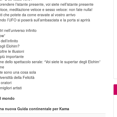
endere l’istante presente, voi siete nell’istante presente
loce, meditazione veloce e sesso veloce: non fate nulla!
enti che potete da come eravate al vostro arrivo
do l’UFO si poserà sull’ambasciata e la porta si aprirà
tri nell’universo infinito
ow”
ell’infinito
egli Elohim?
ltre le illusioni
a più importante
fine dello spettacolo serale: “Voi siete le supertar degli Elohim”
 me
rte sono una cosa sola
verstità della Felicità
i oratori
migliori artisti
nel mondo
 una nuova Guida continentale per Kama