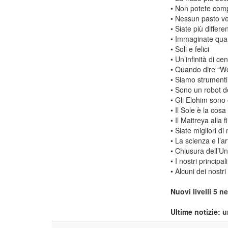
• Non potete compr
• Nessun pasto ve
• Siate più differ
• Immaginate quan
• Soli e felici
• Un’infinità di cen
• Quando dire “W
• Siamo strumenti d
• Sono un robot d
• Gli Elohim sono o
• Il Sole è la cos
• Il Maitreya alla 
• Siate migliori di
• La scienza e l’a
• Chiusura dell’Uni
• I nostri principal
• Alcuni dei nostri 
Nuovi livelli 5 
Ultime notizie: