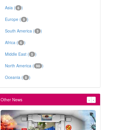
Asia (
)
6
Europe (
)
9
South America (
)
3
Africa (
)
6
Middle East (
)
5
North America (
)
98
Oceania (
)
8
Other News
‹
›