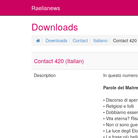
Raelianews
Downloads
Downloads
Contact
Italiano
Contact 420 (
Contact 420 (Italian)
Description
In questo numero
Parole del Maitr
• Discorso di apert
• Religiosi e folli
• Dobbiamo essere
• Vita eterna? Ris
• Non ci sono guer
• La luce degli El
• La frase più bel