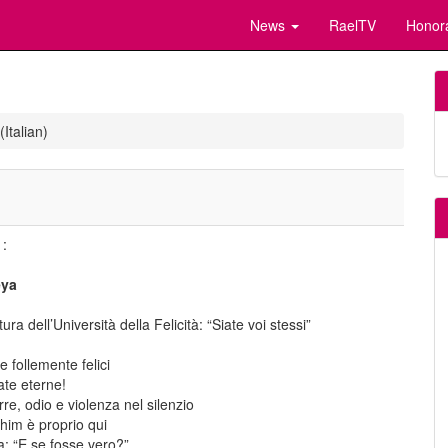
News
RaelTV
Honor
Italian)
 :
eya
ura dell’Università della Felicità: “Siate voi stessi”
 follemente felici
ate eterne!
re, odio e violenza nel silenzio
ohim è proprio qui
la: “E se fosse vero?”