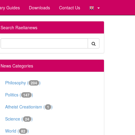
ary Guides
Downloads
Contact Us
Search Raelianews
News Categories
Philosophy (
)
204
Politics (
)
147
Atheist Creationism (
)
1
Science (
)
24
World (
)
82