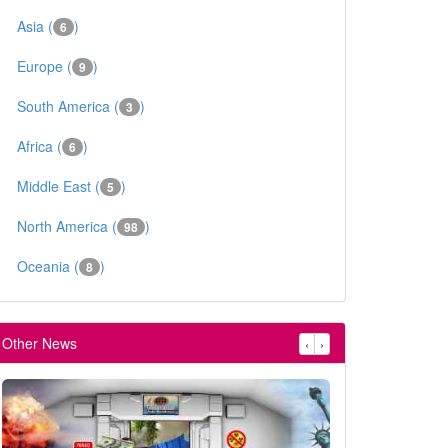
Asia (
)
6
Europe (
)
9
South America (
)
3
Africa (
)
6
Middle East (
)
5
North America (
)
98
Oceania (
)
8
Other News
‹
›