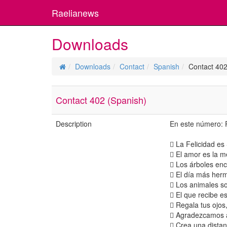
Raelianews
Downloads
Downloads
Contact
Spanish
Contact 402
Contact 402 (Spanish)
Description
En este número: 
 La Felicidad es
 El amor es la m
 Los árboles enc
 El día más her
 Los animales so
 El que recibe e
 Regala tus ojos,
 Agradezcamos a
 Crea una distan