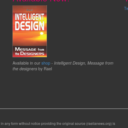
T
Available in our
shop
-
Intelligent Design, Message from
the designers
by Rael
 in any form without notice providing the original source (raelianews.org) is