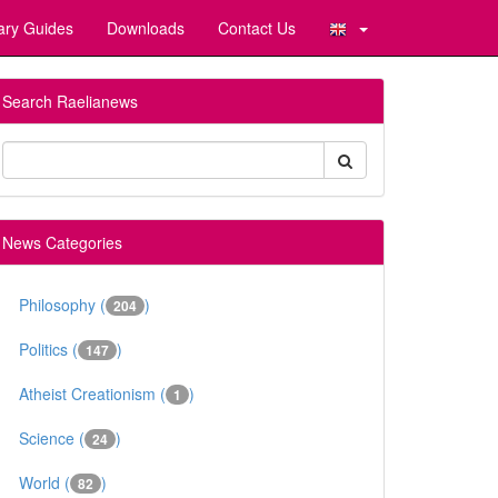
ary Guides
Downloads
Contact Us
Search Raelianews
News Categories
Philosophy (
)
204
Politics (
)
147
Atheist Creationism (
)
1
Science (
)
24
World (
)
82