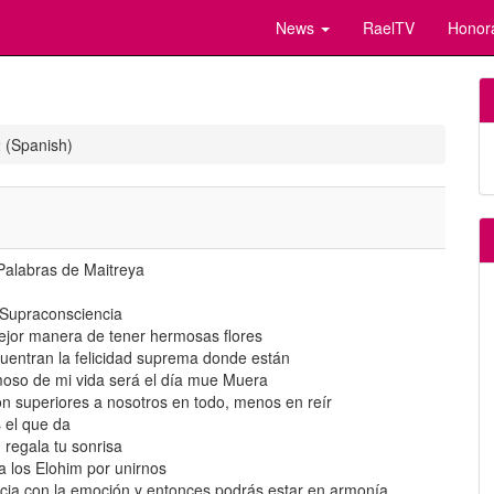
News
RaelTV
Honor
 (Spanish)
Palabras de Maitreya
 Supraconsciencia
ejor manera de tener hermosas flores
uentran la felicidad suprema donde están
moso de mi vida será el día mue Muera
n superiores a nosotros en todo, menos en reír
s el que da
 regala tu sonrisa
 los Elohim por unirnos
cia con la emoción y entonces podrás estar en armonía