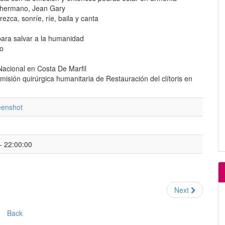
 hermano, Jean Gary
zca, sonríe, ríe, baila y canta
para salvar a la humanidad
do
acional en Costa De Marfil
 misión quirúrgica humanitaria de Restauración del clítoris en
reenshot
- 22:00:00
Next
Back